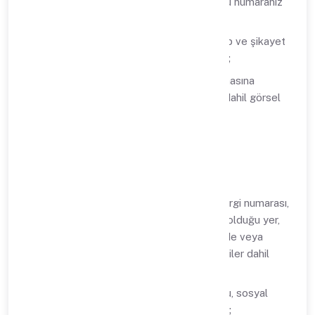
E-posta, telefon numarası, cep telefonu numaranız
dahil iletişim bilgileriniz;
Sektör bilgileri, kullanılan evrak tipi, talep ve şikayet
bilgileriniz dahil müşteri işlem bilgileriniz;
Dilediğiniz takdirde Sipsis CRM uygulamasına
yüklemiş olduğunuz profil fotoğrafınız dahil görsel
kayıtlarınız;
Veri sahibi diğer ilgili kişiler için:
Ad, soyad, T.C. Kimlik numarası, imza, vergi numarası,
doğum yeri, doğum tarihi, nüfusa kayıtlı olduğu yer,
cinsiyet, medeni durum, kimlik belgesinde veya
ehliyet fotokopisinde yer alan diğer bilgiler dahil
kimlik bilgileriniz;
E-posta, telefon numarası, cep telefonu, sosyal
medya hesapları dahil iletişim bilgileriniz;