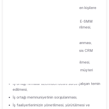
İnternet sitemiz üzerinden bilgi talep eden kişilere
gerekli bilgilendirmelerin yapılması,
E-fatura, e-arşiv, e-irsaliye, e-müstahsil, E-SMM
başvurularının alınması ve hizmetlerin verilmesi,
Ürün demolarının sağlanması,
Müşterilere canlı destek hizmetinin sağlanması,
Müşterilerimizin cari kart açabilmesi, Sipsis CRM
hesabını açabilmesi ve mevcut kaydını
güncelleyebilmesi, e-fatura hesabı açabilmesi,
Herhangi bir problem olması durumunda müşteri
hesabının takibinin yapılabilmesi,
İş ortağı firmalar üzerinden belirli süreli çalışan temin
edilmesi,
İş ortağı memnuniyetinin sorgulanması,
İş faaliyetlerimizin yönetilmesi, yürütülmesi ve