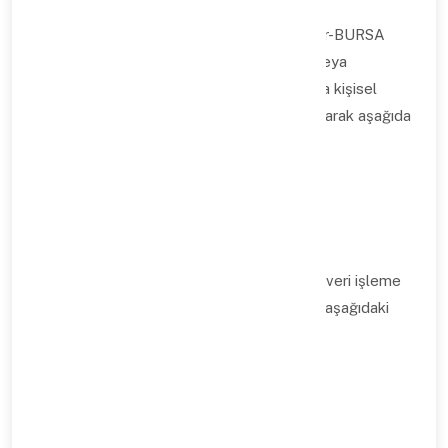
Üçevler Mah. Dumlupınar Cd. No5/A Nilüfer-BURSA
adresinde mukim Baypro Yazılım (“Şirket” veya
“SipsisCRM”) olarak, veri sorumlusu sıfatıyla kişisel
verilerinizi KVKK ve ilgili mevzuata uygun olarak aşağıda
açıklanan kapsamda işliyoruz.
1. İşlediğimiz Kişisel Veriler
İşbu Aydınlatma Metni’nde belirtilen kişisel veri işleme
amaçlarımızı gerçekleştirebilmek amacıyla, aşağıdaki
kişisel verilerini işleyebilmekteyiz:
Kullanıcılar için:
Ad, soyadı dahil kimlik bilgileriniz;