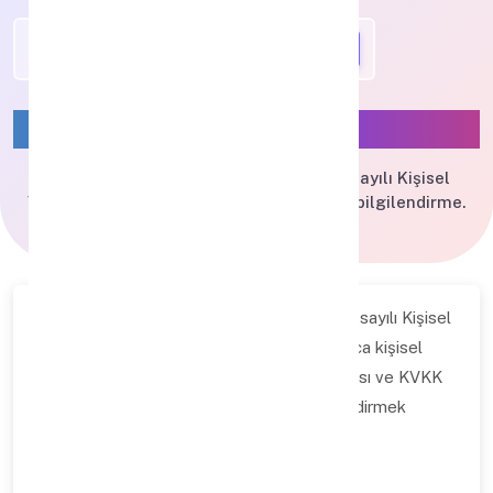
SipSis
KVKK Aydınlatma Metni
SipSIS KVKK Aydınlatma Metni - 6698 sayılı Kişisel
Verilerin Korunması Kanunu kapsamında bilgilendirme.
İşbu Kişisel Veriler Aydınlatma Metni, 6698 sayılı Kişisel
Verilerin Korunması Kanunu (“KVKK”) uyarınca kişisel
verilerinizin toplanması, işlenmesi, aktarılması ve KVKK
kapsamındaki haklarınıza dair sizleri bilgilendirmek
amacıyla hazırlanmıştır.