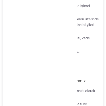
Fotoğraf, video, ses kaydı dahil görsel ve işitsel
kayıtlarınız;
IP adres bilgisi, Şirket interneti ve sistemleri üzerinde
gezinti bilgileri, şifre, parola, erişim kayıtları bilgileri
dahil işlem güvenliği bilgileriniz;
Hesap numarası, IBAN, borç-alacak bilgisi, vade
bilgileriniz dahil finansal bilgileriniz;
Çerez kayıtları dahil pazarlama bilgileriniz;
Aile üyeleri bilgileriniz.
2. Kişisel Verilerinizi İşleme Amaçlarımız
Kişisel verilerinizi, aşağıdaki amaçlar ile sınırlı olarak
işliyoruz:
Ürün ve/veya hizmetlerimizin sunulabilmesi ve