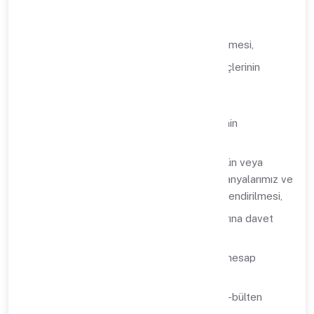
Tahsilat takibinin yapılması,
Kullanıcılarımızın deneyimlerinin iyileştirilmesi,
Sosyal medya ve kurumsal iletişim süreçlerinin
planlanması ve icra edilmesi,
Pazarlama faaliyetlerinin yürütülmesi,
reklam/kampanya/promosyon süreçlerinin
yürütülmesi,
Yeni ürün veya hizmetlerimiz, mevcut ürün veya
hizmetlerimizdeki değişiklikler ile kampanyalarımız ve
promosyonlarımız hakkında sizlerin bilgilendirilmesi,
Üçüncü kişilerin Sipsis CRM uygulamalarına davet
edilmesi,
Müşterilerimizin kendi müşterileri adına hesap
açabilmesi,
Potansiyel ve mevcut müşterilerimize e-bülten
gönderilmesi,