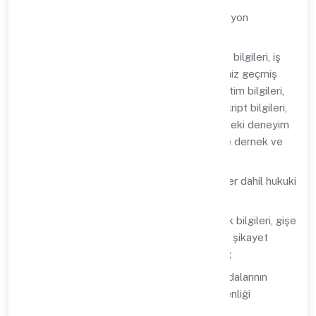
İkamet bilgisi ve adres bilgisi dahil lokasyon
bilgileriniz;
İş başvurusu sürecinde CV’ler, özgeçmiş bilgileri, iş
başvuru formu, iş mülakatlarında ilettiğiniz geçmiş
eğitim ve meslek bilgileri, meslek içi eğitim bilgileri,
kurs, sertifika ve diploma bilgileri, transkript bilgileri,
sahip olunan referans bilgileri dahil mesleki deneyim
bilgileriniz, askerlik durumu bilgileriniz ve dernek ve
vakıf üyeliği bilgileriniz;
İcra bilgileri, sözleşmeler, vekaletnameler dahil hukuki
işlem bilgileriniz;
Çağrı merkezi kayıtları, fatura, senet, çek bilgileri, gişe
dekontlarındaki bilgiler, müşteri talep ve şikayet
bilgileriniz dahil müşteri işlem bilgileriniz;
Giriş-çıkış kayıtları, işyerinin ve sistem odalarının
CCTV kayıtları dahil fiziksel mekan güvenliği
bilgileriniz;