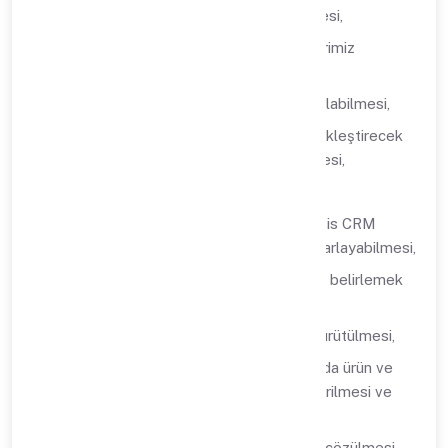
ürünlerimizin satış süreçlerinin yürütülmesi,
Ürünlerimizin kullanıcılarımız ve abonelerimiz
tarafından kullanılabilmesi,
Müşterilerimizin Portal kaydının oluşturulabilmesi,
Ön muhasebe programının satışını gerçekleştirecek
olan kuruluşların kaydının sisteme girilmesi,
Üyelik işlemlerinin gerçekleştirilmesi,
Abonelerimizin ürün ve hizmetlerini, Sipsis CRM
platformu üzerinden son kullanıcıya pazarlayabilmesi,
Yeni iş ortakları ve üçüncü taraf firmaları belirlemek
amacıyla görüşmelerin yapılması,
Ürün ve/veya hizmet alım süreçlerinin yürütülmesi,
İhtiyaçlarınız ve talepleriniz doğrultusunda ürün ve
hizmetlerimizin güncellenmesi, özelleştirilmesi ve
geliştirilmesi,
Ürün ve hizmetlerimizdeki problemlerin çözülmesi,