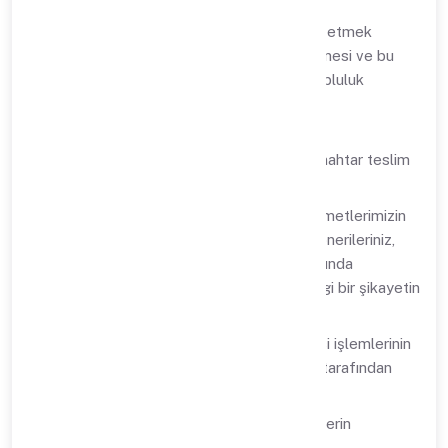
Ticari faaliyetlerimizi yürütmeye devam etmek
amacıyla iletişim bilgilerinizin güncellenmesi ve bu
güncel bilgilerinizin ilgili kurumlarımız, topluluk
şirketlerimiz, yüklenicilerimiz ve/veya
tedarikçilerimize bildirilmesi,
Satış veya destek hizmetlerine gelen anahtar teslim
talebinin gerçekleştirilmesi,
İş süreçlerinizi analiz ederek ürün ve hizmetlerimizin
süreçlerinize uygun hale getirilmesi ve önerileriniz,
istekleriniz ya da raporlarımız doğrultusunda
iyileştirilmesi, tarafınızca yapılan herhangi bir şikayetin
incelenmesi ve yanıtlanması,
Yanlış ödeme yapanlara ödemenin iadesi işlemlerinin
yürütülmesi ve bu iadelerin Sipsis CRM tarafından
görüntülenmesi,
Müşteri memnuniyetine yönelik aktivitelerin
yürütülmesi,