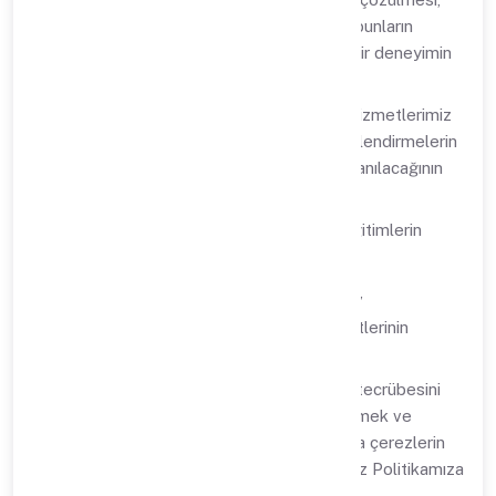
hata, sorun ve bugların tespit edilmesi, bunların
giderilmesi ve kullanıcılarımıza daha iyi bir deneyimin
sunulması,
Müşterilerimizin talebi üzerine ürün ve hizmetlerimiz
hakkında size gerekli eğitimlerin ve bilgilendirmelerin
verilebilmesi, programlarımızın nasıl kullanılacağının
izah edilmesi,
Müşterilerimizin talebi üzerine ücretli eğitimlerin
verilmesi,
Müşteri ilişkileri süreçlerinin yürütülmesi,
Çağrı merkezi ve uzaktan destek hizmetlerinin
sağlanması,
İnternet sitelerimizde ziyaretçilerimizin tecrübesini
iyileştirmek, talep ve sorunları tespit etmek ve
aramalarını hızlı sonuçlandırmak amacıyla çerezlerin
yönetilmesi. (Daha detaylı bilgi için Çerez Politikamıza
bakabilirsiniz)